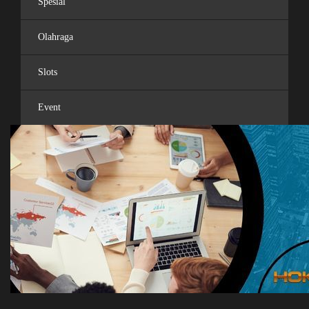
Spesial
Olahraga
Slots
Event