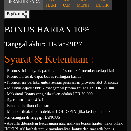
BERAKHIR PADA
HARI
JAM
MENIT
DETIK
Bagikan
BONUS HARIAN 10%
Tanggal akhir:
11-Jan-2027
Syarat & Ketentuan :
- Promosi ini hanya dapat di claim 1x untuk 1 member setiap Hari.
- Promo ini tidak dapat bonus rollingan harian.
- Promosi ini berlaku untuk semua permainan provider slot & arcade.
- Minimal deposit untuk mengambil promo ini adalah IDR 50.000
- Maksimal Bonus yang diberikan adalah IDR 20.000
- Syarat turn over 4 kali.
- Bonus diberikan di depan.
- Member tidak diperbolehkan HOLDSPIN, jika kedapatan maka
kemenangan di anggap HANGUS.
- Apabila ditemukan kecurangan atau indikasi bonus hunter maka pihak
HOKIPLAY berhak untuk membatalkan bonus dan menarik bonus