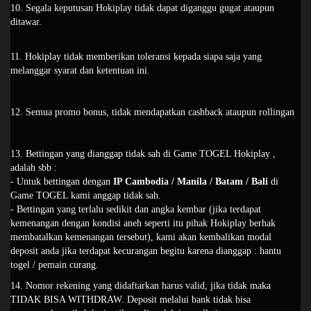
10. Segala keputusan Hokiplay tidak dapat diganggu gugat ataupun
ditawar.
11. Hokiplay tidak memberikan toleransi kepada siapa saja yang
melanggar syarat dan ketentuan ini.
12. Semua promo bonus, tidak mendapatkan cashback ataupun rollingan
13. Bettingan yang dianggap tidak sah di Game TOGEL Hokiplay ,
adalah sbb :
- Untuk bettingan dengan
IP Cambodia / Manila / Batam / Bali
di
Game TOGEL kami anggap tidak sah.
- Bettingan yang terlalu sedikit dan angka kembar (jika terdapat
kemenangan dengan kondisi aneh seperti itu pihak Hokiplay berhak
membatalkan kemenangan tersebut), kami akan kembalikan modal
deposit anda jika terdapat kecurangan begitu karena dianggap : hantu
togel / pemain curang.
14. Nomor rekening yang didaftarkan harus valid, jika tidak maka
TIDAK BISA WITHDRAW. Deposit melalui bank tidak bisa