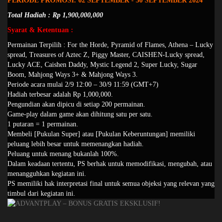
PERIODE PROMOSI: 02 SEPTEMBER - 30 SEPTEMBER 2024
Total Hadiah : Rp 1,900,000,000
Syarat & Ketentuan :
Permainan Terpilih : For the Horde, Pyramid of Flames, Athena – Lucky
spread, Treasures of Aztec Z, Piggy Master, CAISHEN-Lucky spread,
Lucky ACE, Caishen Daddy, Mystic Legend 2, Super Lucky, Sugar
Boom, Mahjong Ways 3+ & Mahjong Ways 3.
Periode acara mulai 2/9 12:00 – 30/9 11:59 (GMT+7)
Hadiah terbesar adalah Rp 1,000,000.
Pengundian akan dipicu di setiap 200 permainan.
Game-play dalam game akan dihitung satu per satu.
1 putaran = 1 permainan.
Membeli [Pukulan Super] atau [Pukulan Keberuntungan] memiliki
peluang lebih besar untuk memenangkan hadiah.
Peluang untuk menang bukanlah 100%.
Dalam keadaan tertentu, PS berhak untuk memodifikasi, mengubah, atau
menangguhkan kegiatan ini.
PS memiliki hak interpretasi final untuk semua objeksi yang relevan yang
timbul dari kegiatan ini.