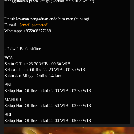
menggunakan pihak ketiga (kecuali melalui e-wallet)
Untuk layanan pengaduan anda bisa menghubungi :
E-mail :
[email protected]
Whatsapp: +855968277288
- Jadwal Bank offline :
BCA
Senin Offline 23.20 WIB - 00.30 WIB
Selasa - Jumat Offline 22.20 WIB - 00.30 WIB
Sabtu dan Minggu Online 24 Jam
BNI
Setiap Hari Offline Pukul 02.00 WIB - 02.30 WIB
MANDIRI
Setiap Hari Offline Pukul 22.50 WIB - 03.00 WIB
BRI
Setiap Hari Offline Pukul 22.00 WIB - 05.00 WIB