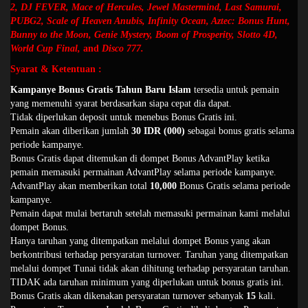
2, DJ FEVER, Mace of Hercules, Jewel Mastermind, Last Samurai,
PUBG2, Scale of Heaven Anubis, Infinity Ocean, Aztec: Bonus Hunt,
Bunny to the Moon, Genie Mystery, Boom of Prosperity, Slotto 4D­,
World Cup Final,
and
Disco 777
.
Syarat & Ketentuan :
Kampanye Bonus Gratis Tahun Baru Islam
tersedia untuk pemain
yang memenuhi syarat berdasarkan siapa cepat dia dapat.
Tidak diperlukan deposit untuk menebus Bonus Gratis ini.
Pemain akan diberikan jumlah
30 IDR (000)
sebagai bonus gratis selama
periode kampanye.
Bonus Gratis dapat ditemukan di dompet Bonus AdvantPlay ketika
pemain memasuki permainan AdvantPlay selama periode kampanye.
AdvantPlay akan memberikan total
10,000
Bonus Gratis selama periode
kampanye.
Pemain dapat mulai bertaruh setelah memasuki permainan kami melalui
dompet Bonus.
Hanya taruhan yang ditempatkan melalui dompet Bonus yang akan
berkontribusi terhadap persyaratan turnover. Taruhan yang ditempatkan
melalui dompet Tunai tidak akan dihitung terhadap persyaratan taruhan.
TIDAK ada taruhan minimum yang diperlukan untuk bonus gratis ini.
Bonus Gratis akan dikenakan persyaratan turnover sebanyak
15
kali.