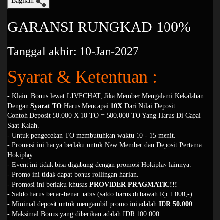
Bagikan
GARANSI RUNGKAD 100%
Tanggal akhir:
10-Jan-2027
Syarat & Ketentuan :
- Klaim Bonus lewat LIVECHAT, Jika Member Mengalami Kekalahan
Dengan
Syarat TO
Harus Mencapai
10X
Dari Nilai Deposit.
Contoh Deposit 50.000 X 10 TO = 500.000 TO Yang Harus Di Capai
Saat Kalah.
- Untuk pengecekan TO membutuhkan waktu 10 - 15 menit.
- Promosi ini hanya berlaku untuk New Member dan Deposit Pertama
Hokiplay.
- Event ini tidak bisa digabung dengan promosi Hokiplay lainnya.
- Promo ini tidak dapat bonus rollingan harian.
- Promosi ini berlaku khusus
PROVIDER PRAGMATIC!!!
- Saldo harus benar-benar habis (saldo harus di bawah Rp 1.000,-).
- Minimal deposit untuk mengambil promo ini adalah
IDR 50.000
- Maksimal Bonus yang diberikan adalah IDR 100.000