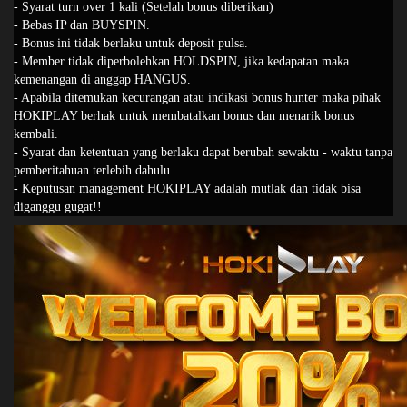
- Syarat turn over 1 kali (Setelah bonus diberikan)
- Bebas IP dan BUYSPIN.
- Bonus ini tidak berlaku untuk deposit pulsa.
- Member tidak diperbolehkan HOLDSPIN, jika kedapatan maka
kemenangan di anggap HANGUS.
- Apabila ditemukan kecurangan atau indikasi bonus hunter maka pihak
HOKIPLAY berhak untuk membatalkan bonus dan menarik bonus
kembali.
- Syarat dan ketentuan yang berlaku dapat berubah sewaktu - waktu tanpa
pemberitahuan terlebih dahulu.
- Keputusan management HOKIPLAY adalah mutlak dan tidak bisa
diganggu gugat!!