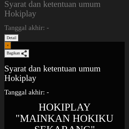
Syarat dan ketentuan umum
Hokiplay
Tanggal akhir:
-
Detail
×
Bagikan
Syarat dan ketentuan umum
Hokiplay
Tanggal akhir:
-
HOKIPLAY
"MAINKAN HOKIKU