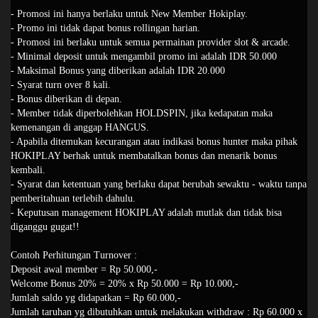
- Promosi ini hanya berlaku untuk New Member Hokiplay.
- Promo ini tidak dapat bonus rollingan harian.
- Promosi ini berlaku untuk semua permainan provider slot & arcade.
- Minimal deposit untuk mengambil promo ini adalah IDR 50.000
- Maksimal Bonus yang diberikan adalah IDR 20.000
- Syarat turn over 8 kali.
- Bonus diberikan di depan.
- Member tidak diperbolehkan HOLDSPIN, jika kedapatan maka
kemenangan di anggap HANGUS.
- Apabila ditemukan kecurangan atau indikasi bonus hunter maka pihak
HOKIPLAY berhak untuk membatalkan bonus dan menarik bonus
kembali.
- Syarat dan ketentuan yang berlaku dapat berubah sewaktu - waktu tanpa
pemberitahuan terlebih dahulu.
- Keputusan management HOKIPLAY adalah mutlak dan tidak bisa
diganggu gugat!!
Contoh Perhitungan Turnover :
Deposit awal member = Rp 50.000,-
Welcome Bonus 20% = 20% x Rp 50.000 = Rp 10.000,-
Jumlah saldo yg didapatkan = Rp 60.000,-
Jumlah taruhan yg dibutuhkan untuk melakukan withdraw : Rp 60.000 x