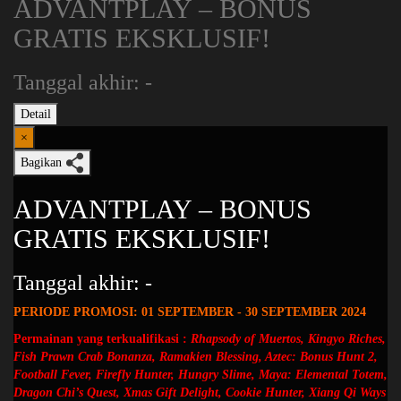
ADVANTPLAY – BONUS
GRATIS EKSKLUSIF!
Tanggal akhir:
-
Detail
×
Bagikan
ADVANTPLAY – BONUS
GRATIS EKSKLUSIF!
Tanggal akhir:
-
PERIODE PROMOSI: 01 SEPTEMBER - 30 SEPTEMBER 2024
Permainan yang terkualifikasi :
Rhapsody of Muertos, Kingyo Riches,
Fish Prawn Crab Bonanza,
Ramakien Blessing, Aztec: Bonus Hunt 2,
Football Fever, Firefly Hunter,
Hungry Slime, Maya: Elemental Totem,
Dragon Chi’s Quest, Xmas Gift Delight, Cookie Hunter, Xiang Qi Ways