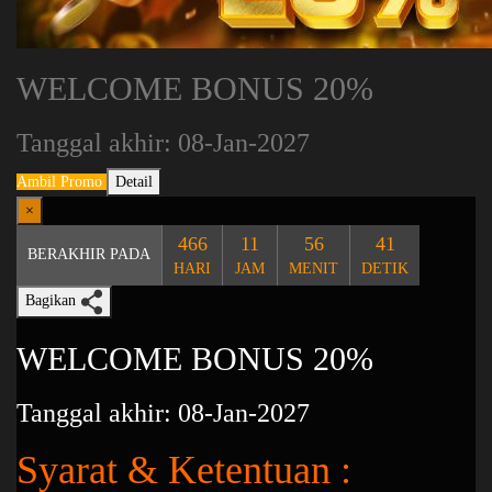
WELCOME BONUS 20%
Tanggal akhir:
08-Jan-2027
Ambil Promo
Detail
×
466
11
56
41
BERAKHIR PADA
HARI
JAM
MENIT
DETIK
Bagikan
WELCOME BONUS 20%
Tanggal akhir:
08-Jan-2027
Syarat & Ketentuan :