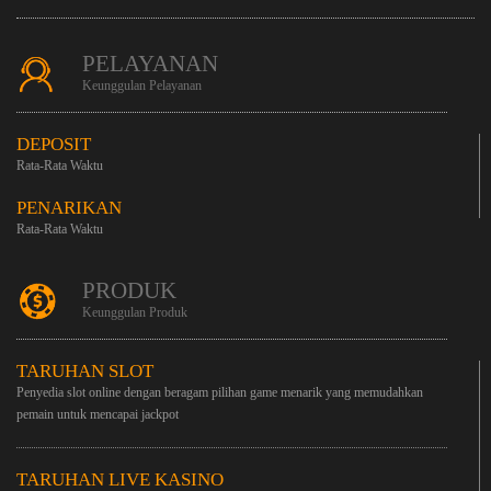
PELAYANAN
Keunggulan Pelayanan
DEPOSIT
Rata-Rata Waktu
PENARIKAN
Rata-Rata Waktu
PRODUK
Keunggulan Produk
TARUHAN SLOT
Penyedia slot online dengan beragam pilihan game menarik yang memudahkan
pemain untuk mencapai jackpot
TARUHAN LIVE KASINO