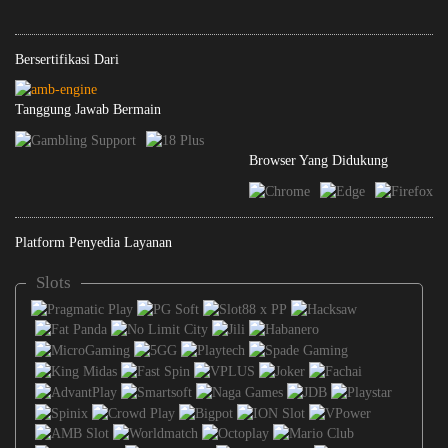
Bersertifikasi Dari
Tanggung Jawab Bermain
Browser Yang Didukung
Platform Penyedia Layanan
Slots