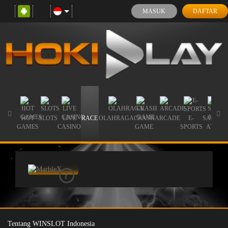
MASUK
DAFTAR
HOT
SLOTS
LIVE
RACE
OLAHRAGA
CRASH
ARCADE
E-
SABUN
GAMES
CASINO
GAME
SPORTS
AYAM
i
Tentang WINSLOT Indonesia